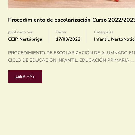
Procedimiento de escolarización Curso 2022/202
publicado por
Fecha
Categorías
CEIP Nertóbriga
17/03/2022
Infantil
,
NertoNotic
PROCEDIMIENTO DE ESCOLARIZACIÓN DE ALUMNADO EN
CICLO DE EDUCACIÓN INFANTIL, EDUCACIÓN PRIMARIA, …
READ
LEER MÁS
MORE
ABOUT
PROCEDIMIENTO
DE
ESCOLARIZACIÓN
CURSO
2022/2023