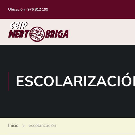
Ubicación
·
976 812 199
ESCOLARIZACIÓ
Inicio
escolarización