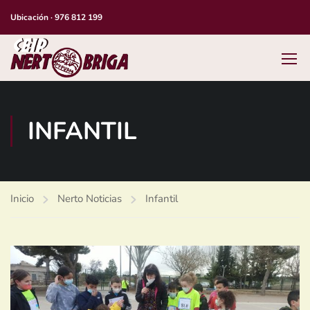
Ubicación
·
976 812 199
INFANTIL
Inicio
Nerto Noticias
Infantil